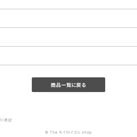
商品一覧に戻る
づく表記
© The キイロイさん shop