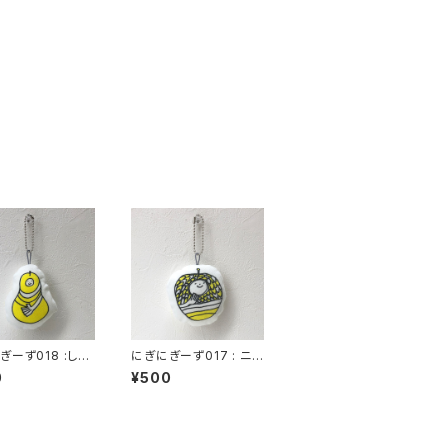
ぎーず018 :しゃ
にぎにぎーず017 : ニッ
フルーツさん (70
トさん (70mm x 80m
0
¥500
 85mm 厚さ20
m 厚さ20mmくらい)
らい)