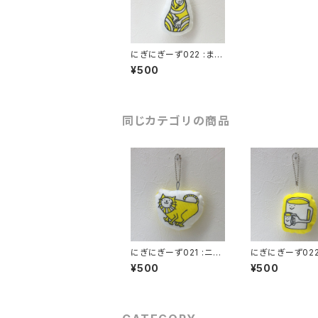
にぎにぎーず022 :まき
まきっとフルーツさん
¥500
(70mm x 85mm 厚さ
20mmくらい)
同じカテゴリの商品
にぎにぎーず021 :ニャ
にぎにぎーず022
ンカースさん (90mm
プさん (60mm x
¥500
¥500
x 70mm 厚さ20mmく
m 厚さ20mmく
らい)