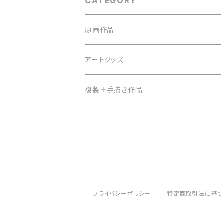
CATEGORY
原画作品
アートグッズ
にぎにぎーず
複製＋手描き作品
ポストカード
プライバシーポリシー
特定商取引法に基