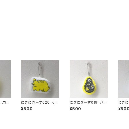
 :コッ
にぎにぎーず020 :くま
にぎにぎーず019 :パッ
にぎに
 70m
おさん (90mm x 60m
チなフルーツさん (60
いっと
¥500
¥500
¥50
らい)
m 厚さ20mmくらい)
mm x 80mm 厚さ20
mm x
mmくらい)
mmく