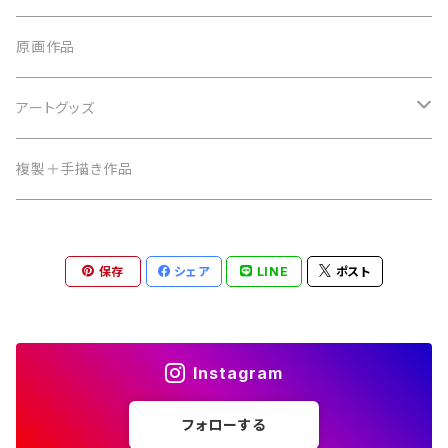
原画作品
アートグッズ
にぎにぎーず
複製＋手描き作品
ポストカード
保存
シェア
LINE
ポスト
Instagram
フォローする